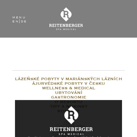
menu
en
|
de
LÁZEŇSKÉ POBYTY V MARIÁNSKÝCH LÁZNÍCH
ÁJURVÉDSKÉ POBYTY V ČESKU
WELLNESS & MEDICAL
UBYTOVÁNÍ
GASTRONOMIE
O RESORTU
TIPY A NOVINKY
KONTAKT