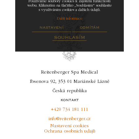
Používáme soubory cookies k zajištění funkčnosti
webu. Kliknutím na tlačítko „Souhlasím“ souhlasíte
s využíváním cookies a dalších údajů.
Další informace
nastavení
odmítám
souhlasím
Reitenberger Spa Medical
Ibsenova 92, 353 01 Mariánské Lázně
Česká republika
kontakt
+420 734 181 111
info@reitenberger.cz
Nastavení cookies
Ochrana osobnich udajů