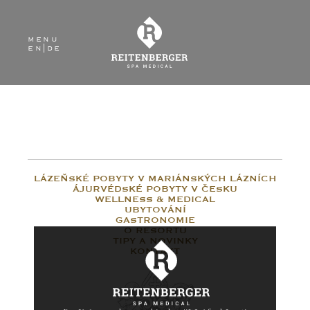
menu
en
|
de
LÁZEŇSKÉ POBYTY V MARIÁNSKÝCH LÁZNÍCH
ÁJURVÉDSKÉ POBYTY V ČESKU
WELLNESS & MEDICAL
UBYTOVÁNÍ
GASTRONOMIE
O RESORTU
TIPY A NOVINKY
KONTAKT