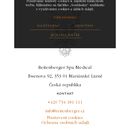
Používáme soubory cookies k zajištění funkčnosti
webu. Kliknutím na tlačítko „Souhlasím“ souhlasíte
s využíváním cookies a dalších údajů.
Další informace
nastavení
odmítám
souhlasím
Reitenberger Spa Medical
Ibsenova 92, 353 01 Mariánské Lázně
Česká republika
kontakt
+420 734 181 111
info@reitenberger.cz
Nastavení cookies
Ochrana osobnich udajů